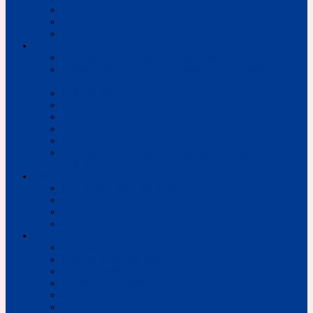
ДРУЖИНА ЮНЫХ РАЗВЕДЧИКОВ
ОГЛАСИТЕЛЬНЫЕ КУРСЫ
БИБЛИОТЕКА
БОГОСЛУЖЕНИЯ
РАСПИСАНИЕ БОГОСЛУЖЕНИЙ
ПАМЯТКА УЧАСТВУЮЩИМ В ЦЕРКОВНЫХ
ТАИНСТВАХ
КРЕЩЕНИЕ
ИСПОВЕДЬ
ПРИЧАЩЕНИЕ
СОБОРОВАНИЕ
ВЕНЧАНИЕ
ОТПЕВАНИЕ, ОСВЯЩЕНИЕ ЖИЛЬЯ И ДРУГИЕ
ТРЕБЫ
ОБЩЕНИЕ
ВОПРОС СВЯЩЕННИКУ
ГОСТЕВАЯ КНИГА
МЫ ВКОНТАКТЕ
МЫ В TELEGRAM
ПРАВОСЛАВИЕ
ОСНОВЫ ХРИСТИАНСТВА
ИЗУЧЕНИЕ БИБЛИИ
ХРАМ БОЖИЙ
ТАИНСТВА ЦЕРКВИ
ЦЕРКОВНЫЕ СЛУЖБЫ
МОЛИТВОСЛОВ