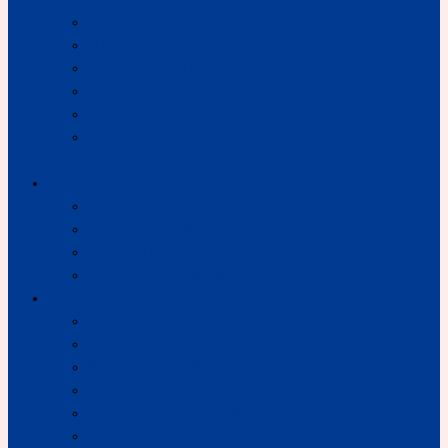
КРЕЩЕНИЕ
ИСПОВЕДЬ
ПРИЧАЩЕНИЕ
СОБОРОВАНИЕ
ВЕНЧАНИЕ
ОТПЕВАНИЕ, ОСВЯЩЕНИЕ ЖИЛЬЯ И
ДРУГИЕ ТРЕБЫ
ОБЩЕНИЕ
ВОПРОС СВЯЩЕННИКУ
ГОСТЕВАЯ КНИГА
МЫ ВКОНТАКТЕ
МЫ В TELEGRAM
ПРАВОСЛАВИЕ
ОСНОВЫ ХРИСТИАНСТВА
ИЗУЧЕНИЕ БИБЛИИ
ХРАМ БОЖИЙ
ТАИНСТВА ЦЕРКВИ
ЦЕРКОВНЫЕ СЛУЖБЫ
МОЛИТВОСЛОВ