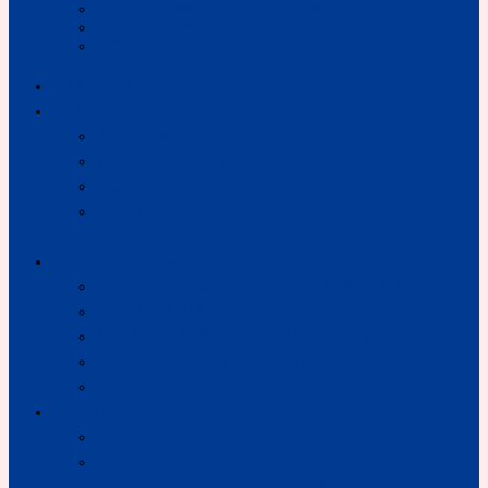
НАША ПОМОЩЬ УСОПШИМ
О СВЯТОЙ ВОДЕ
ПРАВОСЛАВНАЯ ТРАПЕЗА
ГЛАВНАЯ
О ХРАМЕ
КОНТАКТЫ
ДУХОВЕНСТВО
ИСТОРИЯ ХРАМА
СВЯТОЙ АПОСТОЛ АНДРЕЙ
ПЕРВОЗВАННЫЙ
ЖИЗНЬ ПРИХОДА
СТРОИТЕЛЬСТВО НОВОГО ХРАМА
ВОСКРЕСНАЯ ШКОЛА
ДРУЖИНА ЮНЫХ РАЗВЕДЧИКОВ
ОГЛАСИТЕЛЬНЫЕ КУРСЫ
БИБЛИОТЕКА
БОГОСЛУЖЕНИЯ
РАСПИСАНИЕ БОГОСЛУЖЕНИЙ
ПАМЯТКА УЧАСТВУЮЩИМ В
ЦЕРКОВНЫХ ТАИНСТВАХ