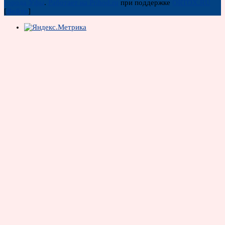
города Уфы
.
Работает на Prihod.ru
при поддержке
ORTOX.RU
[
Войти
]