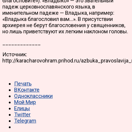
благословите»). «Владыко» — это звательный
падеж церковнославянского языка, в
именительном падеже — Владыка, например:
«Владыка благословил вам…». В присутствии
архиерея не берут благословения у священников,
но лишь приветствуют их легким наклоном головы.
_____________
Источник:
http://karacharovohram.prihod.ru/azbuka_pravoslavija
Печать
ВКонтакте
Одноклассники
Мой Мир
Елицы
Twitter
Telegram