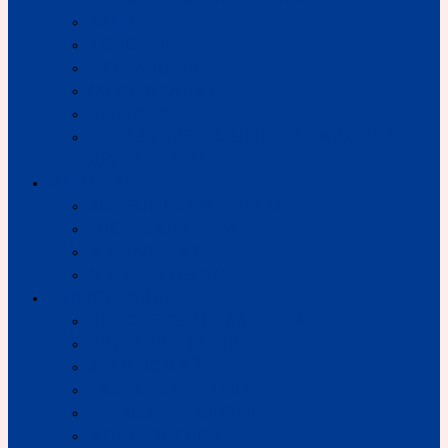
КРЕЩЕНИЕ
ИСПОВЕДЬ
ПРИЧАЩЕНИЕ
СОБОРОВАНИЕ
ВЕНЧАНИЕ
ОТПЕВАНИЕ, ОСВЯЩЕНИЕ ЖИЛЬЯ И
ДРУГИЕ ТРЕБЫ
ОБЩЕНИЕ
ВОПРОС СВЯЩЕННИКУ
ГОСТЕВАЯ КНИГА
МЫ ВКОНТАКТЕ
МЫ В TELEGRAM
ПРАВОСЛАВИЕ
ОСНОВЫ ХРИСТИАНСТВА
ИЗУЧЕНИЕ БИБЛИИ
ХРАМ БОЖИЙ
ТАИНСТВА ЦЕРКВИ
ЦЕРКОВНЫЕ СЛУЖБЫ
МОЛИТВОСЛОВ