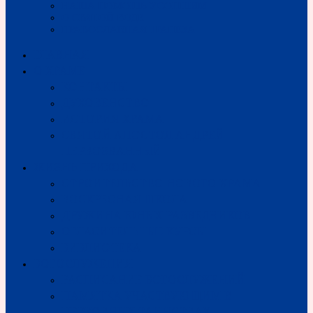
НАША ПОМОЩЬ УСОПШИМ
О СВЯТОЙ ВОДЕ
ПРАВОСЛАВНАЯ ТРАПЕЗА
ГЛАВНАЯ
О ХРАМЕ
КОНТАКТЫ
ДУХОВЕНСТВО
ИСТОРИЯ ХРАМА
СВЯТОЙ АПОСТОЛ АНДРЕЙ
ПЕРВОЗВАННЫЙ
ЖИЗНЬ ПРИХОДА
СТРОИТЕЛЬСТВО НОВОГО ХРАМА
ВОСКРЕСНАЯ ШКОЛА
ДРУЖИНА ЮНЫХ РАЗВЕДЧИКОВ
ОГЛАСИТЕЛЬНЫЕ КУРСЫ
БИБЛИОТЕКА
БОГОСЛУЖЕНИЯ
РАСПИСАНИЕ БОГОСЛУЖЕНИЙ
ПАМЯТКА УЧАСТВУЮЩИМ В
ЦЕРКОВНЫХ ТАИНСТВАХ