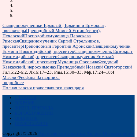
Священномученики Ермолай , Ермипп и Ермократ,
пресвитеры
Преподобный Моисей Угрин (венгр),
Печерский
Преподобномученица Параскева
Римская
Священномученик Сергий Стрельников,
пресвитер
Преподобный Геронтий Афонский
Священномученик
Ермипп Никомидийский, пресвитер
Священномученик Ермократ
Никомидийский, пресвитер
Священномученик Ермолай
Никомидийский, пресвитер
Мученица Ореозила
Феодосий
Кавказский, иеросхимонах
Преподобный Исаакий Святогорский
Гал.5:22-6:2, Лк.6:17–23, Рим.15:30–33, Мф.17:24–18:4
Мысли Феофана Затворника
подробнее
Полная версия православного календаря
ГЛАВНАЯ
О ХРАМЕ
ЖИЗНЬ ПРИХОДА
БОГОСЛУЖЕНИЯ
ОБЩЕНИЕ
ПРАВОСЛАВИЕ
Copyright © 2026
Храм святого апостола Андрея Первозванного