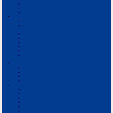
ДРУЖИНА ЮНЫХ РАЗВЕДЧИКОВ
ОГЛАСИТЕЛЬНЫЕ КУРСЫ
БИБЛИОТЕКА
БОГОСЛУЖЕНИЯ
РАСПИСАНИЕ БОГОСЛУЖЕНИЙ
ПАМЯТКА УЧАСТВУЮЩИМ В ЦЕРКОВНЫХ
ТАИНСТВАХ
КРЕЩЕНИЕ
ИСПОВЕДЬ
ПРИЧАЩЕНИЕ
СОБОРОВАНИЕ
ВЕНЧАНИЕ
ОТПЕВАНИЕ, ОСВЯЩЕНИЕ ЖИЛЬЯ И ДРУГИЕ
ТРЕБЫ
ОБЩЕНИЕ
ВОПРОС СВЯЩЕННИКУ
ГОСТЕВАЯ КНИГА
МЫ ВКОНТАКТЕ
МЫ В TELEGRAM
ПРАВОСЛАВИЕ
ОСНОВЫ ХРИСТИАНСТВА
ИЗУЧЕНИЕ БИБЛИИ
ХРАМ БОЖИЙ
ТАИНСТВА ЦЕРКВИ
ЦЕРКОВНЫЕ СЛУЖБЫ
МОЛИТВОСЛОВ