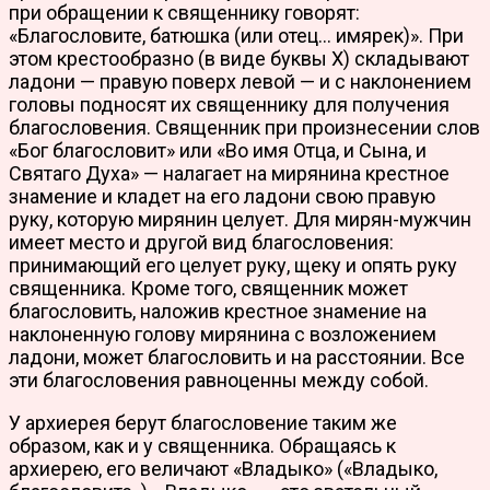
при обраще­нии к священнику говорят:
«Благословите, батюшка (или отец… имярек)». При
этом крестообразно (в виде буквы X) складывают
ладони — правую поверх левой — и с наклонением
головы подносят их свя­щеннику для получения
благословения. Священ­ник при произнесении слов
«Бог благословит» или «Во имя Отца, и Сына, и
Святаго Духа» — налагает на мирянина крестное
знамение и кладет на его ладони свою правую
руку, которую мирянин целует. Для мирян-мужчин
имеет место и другой вид бла­гословения:
принимающий его целует руку, щеку и опять руку
священника. Кроме того, священник может
благословить, наложив крестное знамение на
наклоненную голову мирянина с возложением
ладони, может благословить и на расстоянии. Все
эти благословения равноценны между собой.
У архиерея берут благословение таким же
образом, как и у священника. Обращаясь к
архиерею, его величают «Владыко» («Владыко,